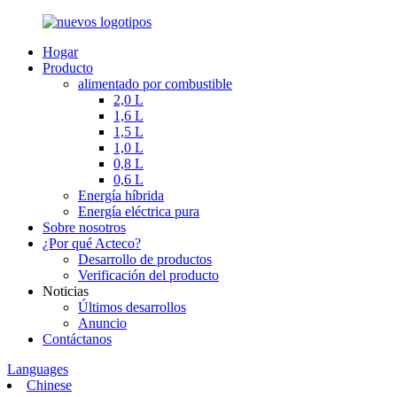
Hogar
Producto
alimentado por combustible
2,0 L
1,6 L
1,5 L
1,0 L
0,8 L
0,6 L
Energía híbrida
Energía eléctrica pura
Sobre nosotros
¿Por qué Acteco?
Desarrollo de productos
Verificación del producto
Noticias
Últimos desarrollos
Anuncio
Contáctanos
Languages
Chinese